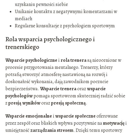
uzyskaniu pewności siebie
Unikanie kontaktu z negatywnymi komentarzami w
mediach
Regularne konsultacje z psychologiem sportowym
Rola wsparcia psychologicznego i
trenerskiego
Wsparcie psychologiczne
i
rola trenera
są nieocenione w
procesie przygotowania mentalnego. Trenerzy, którzy
potrafią stworzyć atmosferę nastawioną na rozwój i
doskonałość wykonania, dają zawodnikom poczucie
bezpieczeństwa.
Wsparcie trenera
oraz
wsparcie
psychologów
pomaga sportowcom skuteczniej radzić sobie
z
presją wyników
oraz
presją społeczną
.
Wsparcie emocjonalne
i
wsparcie społeczne
oferowane
przez zespół oraz bliskich wpływa pozytywnie na
motywację
i
umiejętność
zarządzania stresem
. Dzięki temu sportowcy