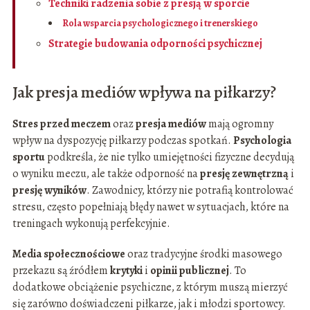
Techniki radzenia sobie z presją w sporcie
Rola wsparcia psychologicznego i trenerskiego
Strategie budowania odporności psychicznej
Jak presja mediów wpływa na piłkarzy?
Stres przed meczem
oraz
presja mediów
mają ogromny
wpływ na dyspozycję piłkarzy podczas spotkań.
Psychologia
sportu
podkreśla, że nie tylko umiejętności fizyczne decydują
o wyniku meczu, ale także odporność na
presję zewnętrzną
i
presję wyników
. Zawodnicy, którzy nie potrafią kontrolować
stresu, często popełniają błędy nawet w sytuacjach, które na
treningach wykonują perfekcyjnie.
Media społecznościowe
oraz tradycyjne środki masowego
przekazu są źródłem
krytyki
i
opinii publicznej
. To
dodatkowe obciążenie psychiczne, z którym muszą mierzyć
się zarówno doświadczeni piłkarze, jak i młodzi sportowcy.