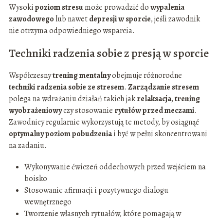
Wysoki
poziom stresu
może prowadzić do
wypalenia
zawodowego
lub nawet
depresji w sporcie
, jeśli zawodnik
nie otrzyma odpowiedniego wsparcia.
Techniki radzenia sobie z presją w sporcie
Współczesny
trening mentalny
obejmuje różnorodne
techniki radzenia sobie ze stresem
.
Zarządzanie stresem
polega na wdrażaniu działań takich jak
relaksacja
,
trening
wyobrażeniowy
czy stosowanie
rytułów przed meczami
.
Zawodnicy regularnie wykorzystują te metody, by osiągnąć
optymalny poziom pobudzenia
i być w pełni skoncentrowani
na zadaniu.
Wykonywanie ćwiczeń oddechowych przed wejściem na
boisko
Stosowanie afirmacji i pozytywnego dialogu
wewnętrznego
Tworzenie własnych rytuałów, które pomagają w