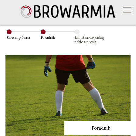
Strona główna
Poradnik
Jak piłkarze radzą
sobie z presją
mediów?
Poradnik