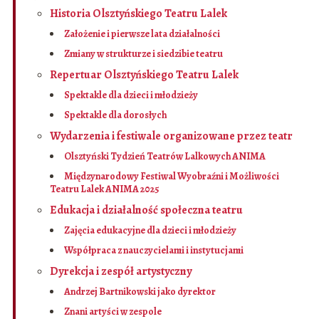
Historia Olsztyńskiego Teatru Lalek
Założenie i pierwsze lata działalności
Zmiany w strukturze i siedzibie teatru
Repertuar Olsztyńskiego Teatru Lalek
Spektakle dla dzieci i młodzieży
Spektakle dla dorosłych
Wydarzenia i festiwale organizowane przez teatr
Olsztyński Tydzień Teatrów Lalkowych ANIMA
Międzynarodowy Festiwal Wyobraźni i Możliwości
Teatru Lalek ANIMA 2025
Edukacja i działalność społeczna teatru
Zajęcia edukacyjne dla dzieci i młodzieży
Współpraca z nauczycielami i instytucjami
Dyrekcja i zespół artystyczny
Andrzej Bartnikowski jako dyrektor
Znani artyści w zespole