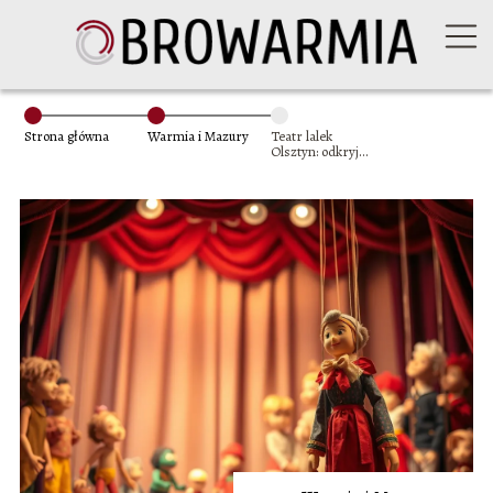
Strona główna
Warmia i Mazury
Teatr lalek
Olsztyn: odkryj
magię
przedstawień dla
dzieci i dorosłych