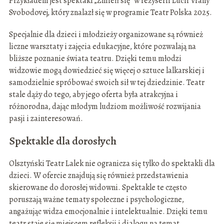
Przykładem jest spektakl „Zmień się” w reżyserii Lucii Vrany
Svobodovej, który znalazł się w programie Teatr Polska 2025.
Specjalnie dla dzieci i młodzieży organizowane są również
liczne warsztaty i zajęcia edukacyjne, które pozwalają na
bliższe poznanie świata teatru. Dzięki temu młodzi
widzowie mogą dowiedzieć się więcej o sztuce lalkarskiej i
samodzielnie spróbować swoich sił w tej dziedzinie. Teatr
stale dąży do tego, aby jego oferta była atrakcyjna i
różnorodna, dając młodym ludziom możliwość rozwijania
pasji i zainteresowań.
Spektakle dla dorosłych
Olsztyński Teatr Lalek nie ogranicza się tylko do spektakli dla
dzieci. W ofercie znajdują się również przedstawienia
skierowane do dorosłej widowni. Spektakle te często
poruszają ważne tematy społeczne i psychologiczne,
angażując widza emocjonalnie i intelektualnie. Dzięki temu
teatr staje się miejscem refleksji i dialogu na temat