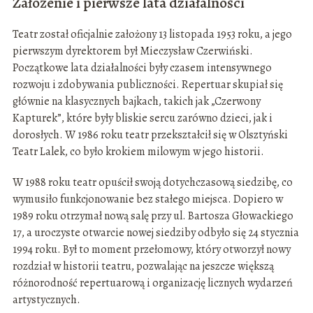
Założenie i pierwsze lata działalności
Teatr został oficjalnie założony 13 listopada 1953 roku, a jego
pierwszym dyrektorem był Mieczysław Czerwiński.
Początkowe lata działalności były czasem intensywnego
rozwoju i zdobywania publiczności. Repertuar skupiał się
głównie na klasycznych bajkach, takich jak „Czerwony
Kapturek”, które były bliskie sercu zarówno dzieci, jak i
dorosłych. W 1986 roku teatr przekształcił się w Olsztyński
Teatr Lalek, co było krokiem milowym w jego historii.
W 1988 roku teatr opuścił swoją dotychczasową siedzibę, co
wymusiło funkcjonowanie bez stałego miejsca. Dopiero w
1989 roku otrzymał nową salę przy ul. Bartosza Głowackiego
17, a uroczyste otwarcie nowej siedziby odbyło się 24 stycznia
1994 roku. Był to moment przełomowy, który otworzył nowy
rozdział w historii teatru, pozwalając na jeszcze większą
różnorodność repertuarową i organizację licznych wydarzeń
artystycznych.