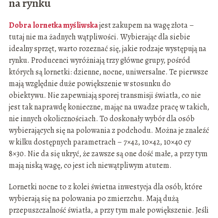
na rynku
Dobra lornetka myśliwska
jest zakupem na wagę złota –
tutaj nie ma żadnych wątpliwości. Wybierając dla siebie
idealny sprzęt, warto rozeznać się, jakie rodzaje występują na
rynku. Producenci wyróżniają trzy główne grupy, pośród
których są lornetki: dzienne, nocne, uniwersalne. Te pierwsze
mają względnie duże powiększenie w stosunku do
obiektywu. Nie zapewniają sporej transmisji światła, co nie
jest tak naprawdę konieczne, mając na uwadze pracę w takich,
nie innych okolicznościach. To doskonały wybór dla osób
wybierających się na polowania z podchodu. Można je znaleźć
w kilku dostępnych parametrach – 7×42, 10×42, 10×40 cy
8×30. Nie da się ukryć, że zawsze są one dość małe, a przy tym
mają niską wagę, co jest ich niewątpliwym atutem.
Lornetki nocne to z kolei świetna inwestycja dla osób, które
wybierają się na polowania po zmierzchu. Mają dużą
przepuszczalność światła, a przy tym małe powiększenie. Jeśli