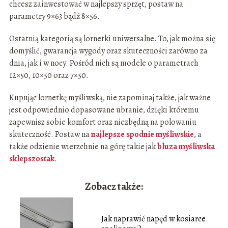
chcesz zainwestować w najlepszy sprzęt, postaw na
parametry 9×63 bądź 8×56.
Ostatnią kategorią są lornetki uniwersalne. To, jak można się
domyślić, gwarancja wygody oraz skuteczności zarówno za
dnia, jak i w nocy. Pośród nich są modele o parametrach
12×50, 10×50 oraz 7×50.
Kupując lornetkę myśliwską, nie zapominaj także, jak ważne
jest odpowiednio dopasowane ubranie, dzięki któremu
zapewnisz sobie komfort oraz niezbędną na polowaniu
skuteczność. Postaw na
najlepsze spodnie myśliwskie
, a
także odzienie wierzchnie na górę takie jak
bluza myśliwska
sklepszostak
.
Zobacz także:
Jak naprawić napęd w kosiarce