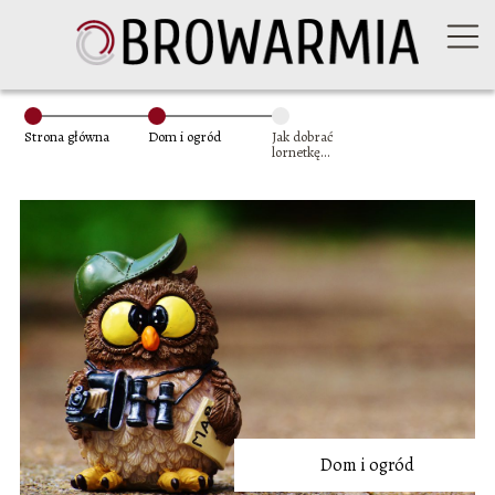
Strona główna
Dom i ogród
Jak dobrać
lornetkę
myśliwską?
Dom i ogród