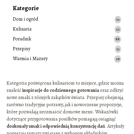
Kategorie
Dom i ogród
32
Kulinaria
23
Poradnik
88
Przepisy
12
Warmia i Mazury
50
Kategoria poświęcona kulinariom to miejsce, gdzie można
znaleźć
inspiracje do codziennego gotowania
oraz odkryć
nowe smaki z różnych zakątków świata. Przepisy obejmują
zarówno tradycyjne potrawy, jak i nowoczesne propozycje,
które pozwalają urozmaicić domowe menu. Wskazówki
dotyczące przygotowania posiłków pomagają osiągnąć
doskonały smak i odpowiednią konsystencję dań
. Artykuły
poruszają tematy związane z wyborem składników,