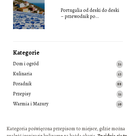
Portugalia od deski do deski
– przewodnik po
najciekawszych miejscach
Kategorie
Dom i ogród
32
Kulinaria
23
Poradnik
88
Przepisy
12
Warmia i Mazury
50
Kategoria poświęcona przepisom to miejsce, gdzie można
znaleźć inspiracje kulinarne na każdą okazję.
Znajdują się tu