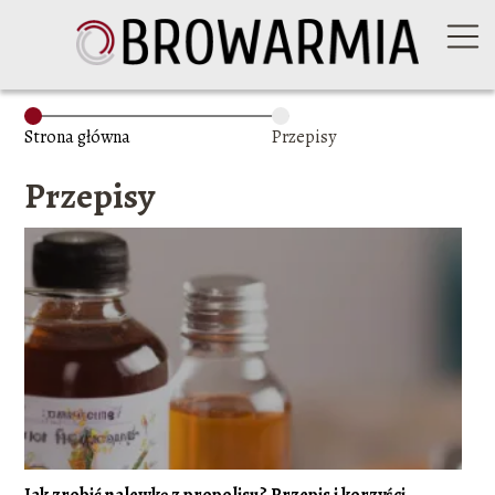
Strona główna
Przepisy
Przepisy
Jak zrobić nalewkę z propolisu? Przepis i korzyści