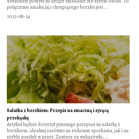
doskonały pomysł na sycące śniadanie lub szybki obiad. To
połączenie smaku jaj i chrupiącego boczku jest...
2023-08-24
Sałatka z boczkiem: Przepis na smaczną i sycącą
przekąskę
Artykuł będzie dotyczył pysznego przepisu na sałatkę z
boczkiem, idealnej zarówno na rodzinne spotkania, jak i na
szybki posiłek w pracy. Zawiera on wskazówki,...