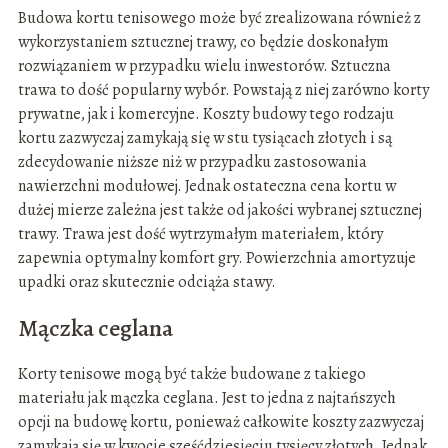
Budowa kortu tenisowego może być zrealizowana również z
wykorzystaniem sztucznej trawy, co będzie doskonałym
rozwiązaniem w przypadku wielu inwestorów. Sztuczna
trawa to dość popularny wybór. Powstają z niej zarówno korty
prywatne, jak i komercyjne. Koszty budowy tego rodzaju
kortu zazwyczaj zamykają się w stu tysiącach złotych i są
zdecydowanie niższe niż w przypadku zastosowania
nawierzchni modułowej. Jednak ostateczna cena kortu w
dużej mierze zależna jest także od jakości wybranej sztucznej
trawy. Trawa jest dość wytrzymałym materiałem, który
zapewnia optymalny komfort gry. Powierzchnia amortyzuje
upadki oraz skutecznie odciąża stawy.
Mączka ceglana
Korty tenisowe mogą być także budowane z takiego
materiału jak mączka ceglana. Jest to jedna z najtańszych
opcji na budowę kortu, ponieważ całkowite koszty zazwyczaj
zamykają się w kwocie sześćdziesięciu tysięcy złotych. Jednak